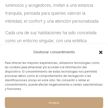
luminosos y acogedores, invitan a una estancia
tranquila, pensada para quienes valoran la
intimidad, el confort y una atención personalizada.
Cada una de sus habitaciones ha sido concebida
como un entorno singular, con una estética
refinada y materiales de alta calidad que aportan
Gestionar consentimiento
una sensación de armonía y bienestar. Además, el
Para ofrecer las mejores experiencias, utilizamos tecnologías como
hotel se convierte en el punto de partida ideal para
las cookies para almacenar y/o acceder a la información del
dispositivo. El consentimiento de estas tecnologías nos permitirá
descubrir la riqueza cultural, gastronómica y
procesar datos como el comportamiento de navegación o las
patrimonial de Cádiz, gracias a su ubicación
identificaciones únicas en este sitio. No consentir o retirar el
consentimiento, puede afectar negativamente a ciertas características
privilegiada. Casa Cánovas no solo ofrece
y funciones.
alojamiento, sino una experiencia que combina
Aceptar
historia, diseño y hospitalidad en un enclave