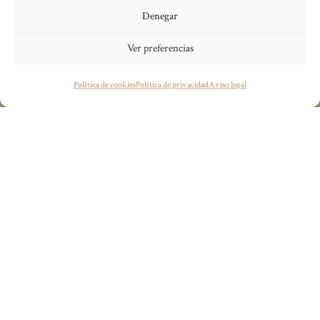
incomparable.
Denegar
Ver preferencias
¿Tienes algún proyecto en mente?
Política de cookies
Política de privacidad
Aviso legal
wecandoit@thenetrevenue.com
Visita la web oficial