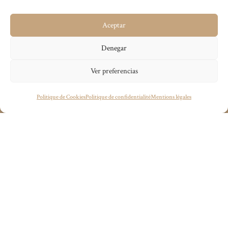
Cánovas
n’offre pas seulement un hébergement, mais
Aceptar
une expérience qui allie histoire, design et hospitalité
dans un cadre incomparable.
Denegar
Ver preferencias
Vous avez un projet en tête ?
Politique de Cookies
Politique de confidentialité
Mentions légales
wecandoit@thenetrevenue.com