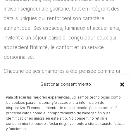
maison seigneuriale gaditane, tout en intégrant des
détails uniques qui renforcent son caractère
authentique. Ses espaces, lumineux et accueillants,
invitent à un séjour paisible, conçu pour ceux qui
apprécient l’intimité, le confort et un service
personnalisé.
Chacune de ses chambres a été pensée comme un
espace singulier, avec une esthétique raffinée et des
Gestionar consentimiento
matériaux de haute qualité qui procurent une
Para ofrecer las mejores experiencias, utilizamos tecnologías como
sensation d’harmonie et de bien-être. De plus, l’hôtel
las cookies para almacenar y/o acceder a la información del
dispositivo. El consentimiento de estas tecnologías nos permitirá
constitue le point de départ idéal pour découvrir la
procesar datos como el comportamiento de navegación o las
identificaciones únicas en este sitio. No consentir o retirar el
richesse culturelle, gastronomique et patrimoniale de
consentimiento, puede afectar negativamente a ciertas características
Cadix, grâce à son emplacement privilégié.
Casa
y funciones.