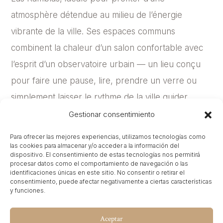
atmosphère détendue au milieu de l’énergie
vibrante de la ville. Ses espaces communs
combinent la chaleur d’un salon confortable avec
l’esprit d’un observatoire urbain — un lieu conçu
pour faire une pause, lire, prendre un verre ou
simplement laisser le rythme de la ville guider
chaque moment.
Gestionar consentimiento
Les chambres, modernes et élégantes, incluent
Para ofrecer las mejores experiencias, utilizamos tecnologías como
las cookies para almacenar y/o acceder a la información del
des équipements tels que des douches à effet
dispositivo. El consentimiento de estas tecnologías nos permitirá
procesar datos como el comportamiento de navegación o las
pluie, des télévisions connectées, la climatisation et
identificaciones únicas en este sitio. No consentir o retirar el
consentimiento, puede afectar negativamente a ciertas características
un design contemporain pensé pour offrir confort
y funciones.
et sérénité au cœur de Barcelone. L’hôtel reflète
Aceptar
un fort caractère local : son architecture, son