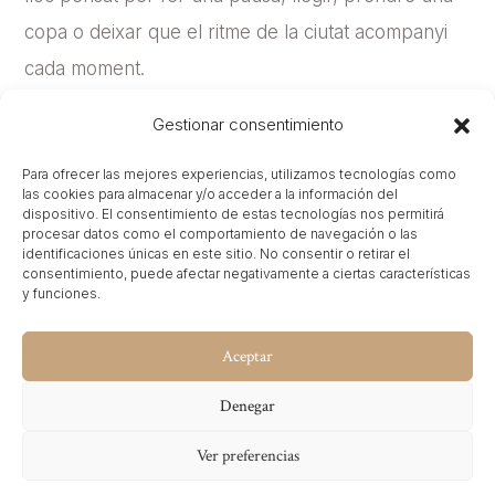
copa o deixar que el ritme de la ciutat acompanyi
cada moment.
Les habitacions, modernes i elegants, compten
Gestionar consentimiento
amb comoditats com la dutxa d’efecte pluja, smart
Para ofrecer las mejores experiencias, utilizamos tecnologías como
TV, climatització i un disseny contemporani que
las cookies para almacenar y/o acceder a la información del
dispositivo. El consentimiento de estas tecnologías nos permitirá
busca oferir confort i serenor en ple centre de
procesar datos como el comportamiento de navegación o las
identificaciones únicas en este sitio. No consentir o retirar el
Barcelona. L’hotel reflecteix un marcat caràcter
consentimiento, puede afectar negativamente a ciertas características
y funciones.
local: la seva arquitectura, l’interiorisme i els
elements gràfics han estat creats per professionals
Aceptar
i estudis de Barcelona, reforçant la seva connexió
Denegar
amb la identitat de la ciutat. A més, l’hotel col·labora
amb artistes locals les fotografies dels quals
Ver preferencias
decoren els espais i estan disponibles per adquirir.