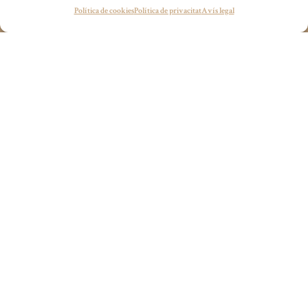
Tens algun projecte en ment?
Política de cookies
Política de privacitat
Avís legal
En conjunt, l’Yurbban Ramblas Boutique Hotel
wecandoit@thenetrevenue.com
ofereix una experiència urbana i autèntica,
combinant disseny, confort i una ubicació
privilegiada en un dels passeigs més icònics de
Barcelona.