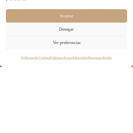
Aceptar
Denegar
Ver preferencias
Visitez le site officiel
Vous avez un projet en tête ?
Politique de Cookies
Politique de confidentialité
Mentions légales
wecandoit@thenetrevenue.com