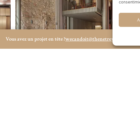
consentimie
A
Vous avez un projet en tête ?
wecandoit@thenetrevenue.com
Visita la web oficial