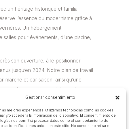
vec un héritage historique et familial
réserve l’essence du modernisme grâce à
es verrières. Un hébergement
e salles pour événements, d’une piscine,
rès son ouverture, à le positionner
enus jusqu’en 2024. Notre plan de travail
r marché et par saison, ainsi qu’une
sance de ce travail conjoint avec la
Gestionar consentimiento
visor, il a été distingué comme le
du monde selon cette plateforme renommée.
r las mejores experiencias, utilizamos tecnologías como las cookies
nar y/o acceder a la información del dispositivo. El consentimiento de
logías nos permitirá procesar datos como el comportamiento de
 las identificaciones únicas en este sitio. No consentir o retirar el