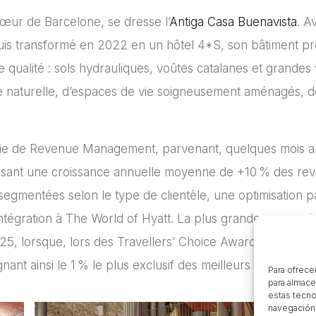
 cœur de Barcelone, se dresse l’
Antiga Casa Buenavista
. A
puis transformé en 2022 en un hôtel 4*S, son bâtiment p
e qualité : sols hydrauliques, voûtes catalanes et grand
e naturelle, d’espaces de vie soigneusement aménagés, d
gie de Revenue Management, parvenant, quelques mois ap
lisant une croissance annuelle moyenne de +10 % des rev
egmentées selon le type de clientèle, une optimisation pa
 intégration à The World of Hyatt. La plus grande reconnais
025, lorsque, lors des Travellers’ Choice Awards de Tripad
gnant ainsi le 1 % le plus exclusif des meilleurs hôtels 
Para ofrece
para almace
estas tecno
navegación o