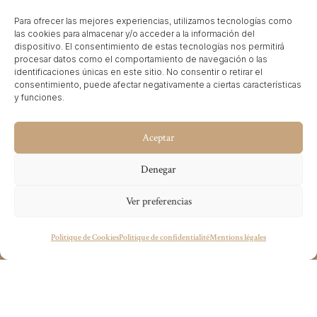
d’accompagner ce grand projet dans le
Para ofrecer las mejores experiencias, utilizamos tecnologías como
développement de sa stratégie de Revenue
las cookies para almacenar y/o acceder a la información del
dispositivo. El consentimiento de estas tecnologías nos permitirá
Management depuis son ouverture.
procesar datos como el comportamiento de navegación o las
identificaciones únicas en este sitio. No consentir o retirar el
consentimiento, puede afectar negativamente a ciertas características
y funciones.
Aceptar
Denegar
Ver preferencias
Vous avez un projet en tête ?
Politique de Cookies
Politique de confidentialité
Mentions légales
wecandoit@thenetrevenue.com
Visitez le site officiel