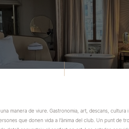
na manera de viure. Gastronomia, art, descans, cultura i
sones que donen vida a l’ànima del club. Un punt de troba