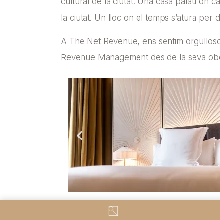
cultural de la ciutat. Una casa palau on c
la ciutat. Un lloc on el temps s’atura per 
A The Net Revenue, ens sentim orgulloso
Revenue Management des de la seva obe