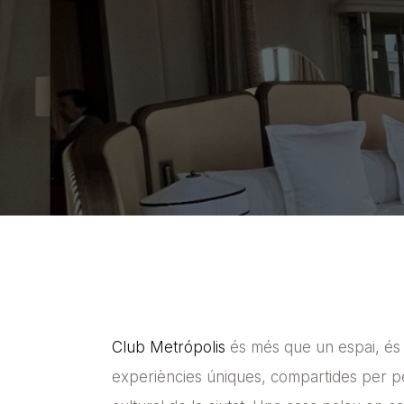
Club Metrópolis
és més que un espai, és u
experiències úniques, compartides per per