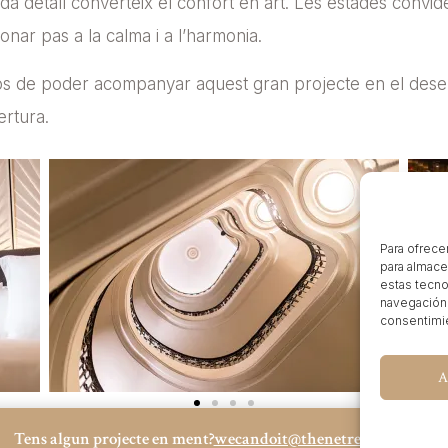
ada detall converteix el confort en art. Les estades convi
donar pas a la calma i a l’harmonia.
s de poder acompanyar aquest gran projecte en el dese
rtura.
Para ofrece
para almace
estas tecno
navegación o
consentimie
A
Tens algun projecte en ment?
wecandoit@thenetrevenue.com