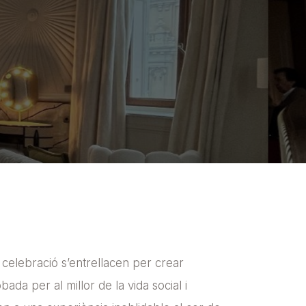
 celebració s’entrellacen per crear
da per al millor de la vida social i