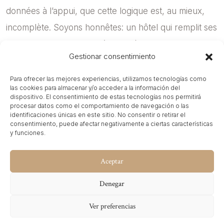
données à l’appui, que cette logique est, au mieux,
incomplète. Soyons honnêtes: un hôtel qui remplit ses
chambres via des intermédiaires à bas prix peut
Gestionar consentimiento
afficher une occupation enviable et une rentabilité
médiocre. Les commissions des OTAs, les coûts de
Para ofrecer las mejores experiencias, utilizamos tecnologías como
las cookies para almacenar y/o acceder a la información del
distribution, le manque de données propres sur le
dispositivo. El consentimiento de estas tecnologías nos permitirá
procesar datos como el comportamiento de navegación o las
client et l’incapacité à construire une relation directe
identificaciones únicas en este sitio. No consentir o retirar el
consentimiento, puede afectar negativamente a ciertas características
avec le client sont des facteurs qui érodent
y funciones.
silencieusement la marge.
Aceptar
C’est pourquoi l’indicateur qui compte vraiment n’est
pas seulement le RevPAR —Revenue Per Available
Denegar
Room—, mais le TNRevPAR: le revenu net total par
Ver preferencias
chambre disponible, une vision qui intègre tous les