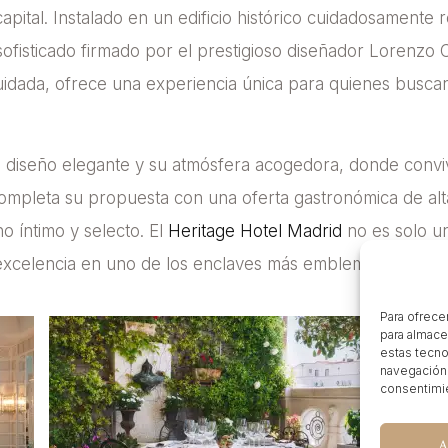
capital. Instalado en un edificio histórico cuidadosamente 
 sofisticado firmado por el prestigioso diseñador Lorenzo 
a cuidada, ofrece una experiencia única para quienes bus
u diseño elegante y su atmósfera acogedora, donde conviv
mpleta su propuesta con una oferta gastronómica de alta
o íntimo y selecto. El
Heritage Hotel Madrid
no es solo u
 excelencia en uno de los enclaves más emblemáticos de l
Para ofrece
para almace
estas tecno
navegación o
consentimie
A