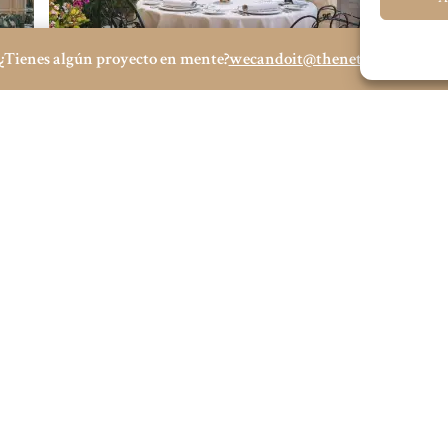
¿Tienes algún proyecto en mente?
wecandoit@thenetrevenue.co
Visita la web oficial
ESTRAS OFICINAS
SOCIAL MEDIA