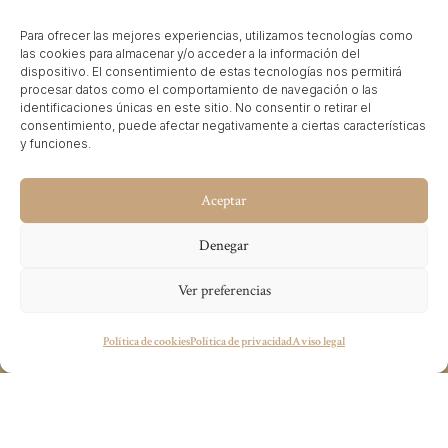
sostenible, combinando modernidad con un toque
vintage y acabados de primera calidad.
Para ofrecer las mejores experiencias, utilizamos tecnologías como
las cookies para almacenar y/o acceder a la información del
dispositivo. El consentimiento de estas tecnologías nos permitirá
procesar datos como el comportamiento de navegación o las
identificaciones únicas en este sitio. No consentir o retirar el
consentimiento, puede afectar negativamente a ciertas características
y funciones.
Aceptar
Denegar
Ver preferencias
¿Tienes algún proyecto en mente?
Política de cookies
Política de privacidad
Aviso legal
wecandoit@thenetrevenue.com
Visita la web oficial