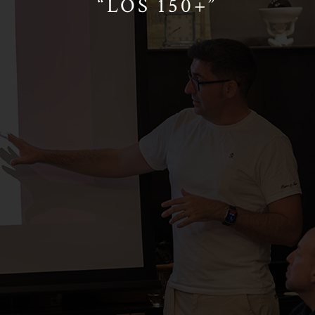
“LOS 150+”