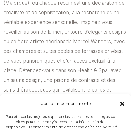
(Majorque), où chaque recoin est une déclaration de
créativité et de sophistication, à la recherche d’une
véritable expérience sensorielle. Imaginez vous
réveiller au son de la mer, entouré d’élégants designs
du célèbre artiste néerlandais Marcel Wanders, avec
des chambres et suites dotées de terrasses privées,
de vues panoramiques et d’un accès exclusif à la
plage. Détendez-vous dans son Health & Spa, avec
un sauna design, une piscine de contraste et des
soins thérapeutiques qui revitalisent le corps et
l’esprit, ou régalez-vous d’une symphonie de saveurs
Gestionar consentimiento
créées par des chefs primés et élaborées à partir
Para ofrecer las mejores experiencias, utilizamos tecnologías como
d’ingrédients frais d’origine locale. Des restaurants
las cookies para almacenar y/o acceder a la información del
dispositivo. El consentimiento de estas tecnologías nos permitirá
gastronomiques aux grillades informelles en bord de