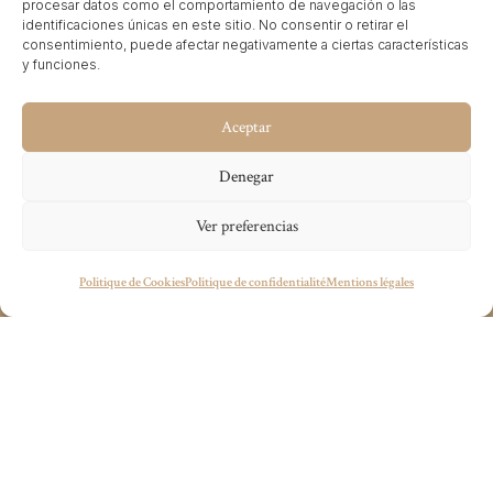
procesar datos como el comportamiento de navegación o las
mer.
identificaciones únicas en este sitio. No consentir o retirar el
consentimiento, puede afectar negativamente a ciertas características
y funciones.
En janvier 2024, nous avons commencé la gestion de
sa stratégie de Revenue Management pour
Aceptar
l’accompagner lors de sa réouverture en tant qu’hôtel
Denegar
indépendant, dépassant de plus de 35 % les résultats
de l’année précédente.
Ver preferencias
Vous avez un projet en tête ?
Politique de Cookies
Politique de confidentialité
Mentions légales
wecandoit@thenetrevenue.com