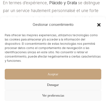
En termes d’expérience,
Plácido y Grata
se distingue
par un service hautement personnalisé et une forte
orientation vers le design, la gastronomie et le bien-
Gestionar consentimiento
être. Il propose un café servant du café de spécialité
et des produits artisanaux, un restaurant, la location
Para ofrecer las mejores experiencias, utilizamos tecnologías como
las cookies para almacenar y/o acceder a la información del
de vélos, ainsi que des services tels que des
dispositivo. El consentimiento de estas tecnologías nos permitirá
procesar datos como el comportamiento de navegación o las
massages ou le petit-déjeuner en chambre, le tout
identificaciones únicas en este sitio. No consentir o retirar el
consentimiento, puede afectar negativamente a ciertas características
inscrit dans un concept lifestyle et de luxe discret. Les
y funciones.
avis des clients sont constamment excellents, mettant
en avant notamment l’attention du personnel, la
Aceptar
qualité du petit-déjeuner, l’emplacement et le
Denegar
raffinement de la décoration intérieure, ce qui en fait
Ver preferencias
une option idéale pour des escapades premium et
des voyages axés sur l’expérience. Dans le cadre de
Vous avez un projet en tête ?