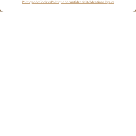
Politique de Cookies
Politique de confidentialité
Mentions légales
wecandoit@thenetrevenue.com
ce projet, nous avons eu le plaisir d’accompagner son
ouverture, en posant les bases de sa stratégie
commerciale pour les années à venir.