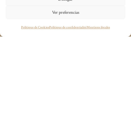
supérieure à 50 % en 2025.
Ver preferencias
Vous avez un projet en tête ?
Politique de Cookies
Politique de confidentialité
Mentions légales
wecandoit@thenetrevenue.com
Visita la web oficial