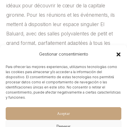
idéaux pour découvrir le cœur de la capitale
gironine. Pour les réunions et les événements, ils
mettent à disposition leur espace singulier El
Baluard, avec des salles polyvalentes de petit et
grand format, parfaitement adaptées à tous les
besoins et complétées par des services
Gestionar consentimiento
gastronomiques. Ils se distinguent également
Para ofrecer las mejores experiencias, utilizamos tecnologías como
comme l’un des principaux hôtels bikefriendly de
las cookies para almacenar y/o acceder a la información del
dispositivo. El consentimiento de estas tecnologías nos permitirá
Catalogne.
procesar datos como el comportamiento de navegación o las
identificaciones únicas en este sitio. No consentir o retirar el
consentimiento, puede afectar negativamente a ciertas características
Depuis que nous avons assumé leur gestion de
y funciones.
Revenue Management, nous avons obtenu une
croissance remarquable : la production a augmenté
Aceptar
de 173 %, atteignant une part de client direct
Denegar