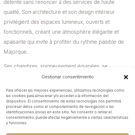
détente sans renoncer à des services de haute
qualité. Son architecture et son design intérieur
privilégient des espaces lumineux, ouverts et
fonctionnels, créant une atmosphère élégante et
apaisante qui invite à profiter du rythme paisible de
Majorque.
Ses chambres, soigneusement équipées, se
distinguent par leur confort et leur style moderne,
Gestionar consentimiento
offrant un refuge idéal après une journée de soleil et
Para ofrecer las mejores experiencias, utilizamos tecnologías como
de loisirs. L’hôtel complète son offre avec une
las cookies para almacenar y/o acceder a la información del
dispositivo. El consentimiento de estas tecnologías nos permitirá
proposition gastronomique variée, des espaces
procesar datos como el comportamiento de navegación o las
identificaciones únicas en este sitio. No consentir o retirar el
piscine et des zones dédiées au bien-être, s’adaptant
consentimiento, puede afectar negativamente a ciertas características
y funciones.
aussi bien aux séjours en couple qu’aux voyages en