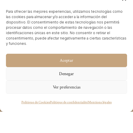
Para ofrecer las mejores experiencias, utilizamos tecnologías como
las cookies para almacenar y/o acceder a la información del
dispositivo. El consentimiento de estas tecnologías nos permitirá
THE NET REVENUE
procesar datos como el comportamiento de navegación o las
identificaciones únicas en este sitio. No consentir o retirar el
Rejoignez-nous
consentimiento, puede afectar negativamente a ciertas características
y funciones.
Questions fréquentes
Aceptar
Conditions d’utilisation
Politique de Cookies
Denegar
Politique de confidentialité
Ver preferencias
Mentions légales
Vous avez un projet en tête ?
Politique de Cookies
Politique de confidentialité
Mentions légales
wecandoit@thenetrevenue.com
NOS BUREAUX
EUROPE