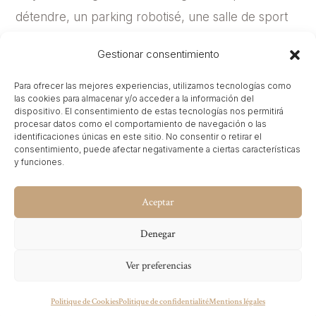
détendre, un parking robotisé, une salle de sport
et une terrasse sur le toit qui invite à contempler
Gestionar consentimiento
Madrid d’en haut avec votre boisson préférée.
Para ofrecer las mejores experiencias, utilizamos tecnologías como
Depuis 2022, The Net Revenue dirige leur
las cookies para almacenar y/o acceder a la información del
dispositivo. El consentimiento de estas tecnologías nos permitirá
stratégie commerciale, obtenant une croissance
procesar datos como el comportamiento de navegación o las
identificaciones únicas en este sitio. No consentir o retirar el
solide et rentable, améliorant les tarifs sans perdre
consentimiento, puede afectar negativamente a ciertas características
y funciones.
d’occupation et atteignant une augmentation de
+57,9 % du revenu.
Aceptar
Denegar
Ver preferencias
Vous avez un projet en tête ?
Politique de Cookies
Politique de confidentialité
Mentions légales
wecandoit@thenetrevenue.com