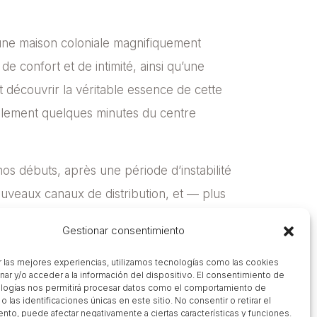
’une maison coloniale magnifiquement
 confort et de intimité, ainsi qu’une
t découvrir la véritable essence de cette
eulement quelques minutes du centre
os débuts, après une période d’instabilité
ouveaux canaux de distribution, et — plus
ci à toute l’équipe de rendre possible ce
Gestionar consentimiento
r las mejores experiencias, utilizamos tecnologías como las cookies
nar y/o acceder a la información del dispositivo. El consentimiento de
logías nos permitirá procesar datos como el comportamiento de
 las identificaciones únicas en este sitio. No consentir o retirar el
nto, puede afectar negativamente a ciertas características y funciones.