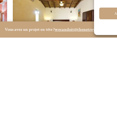
A
Vous avez un projet en tête ?
wecandoit@thenetrevenue.com
Visitez le site officiel