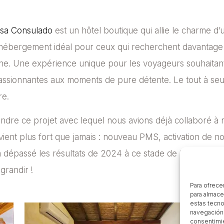
sa Consulado
est un hôtel boutique qui allie le charme d
hébergement idéal pour ceux qui recherchent davantage de
scine. Une expérience unique pour les voyageurs souhaitan
 passionnantes aux moments de pure détente. Le tout à s
re.
ndre ce projet avec lequel nous avions déjà collaboré à n
ient plus fort que jamais : nouveau PMS, activation de n
épassé les résultats de 2024 à ce stade de l’année ! Mer
grandir !
Para ofrece
para almace
estas tecno
navegación o
consentimie