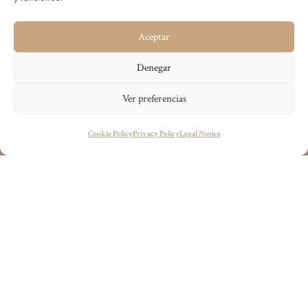
Aceptar
Denegar
Ver preferencias
Visit the official website
Do you have a project in mind?
Cookie Policy
Privacy Policy
Legal Notice
wecandoit@thenetrevenue.com