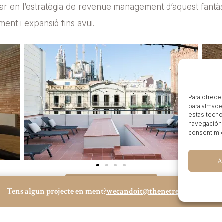
 en l’estratègia de revenue management d’aquest fantàsti
ment i expansió fins avui.
Para ofrece
para almace
estas tecno
navegación o
consentimie
A
Visita la web oficial
Tens algun projecte en ment?
wecandoit@thenetrevenue.com