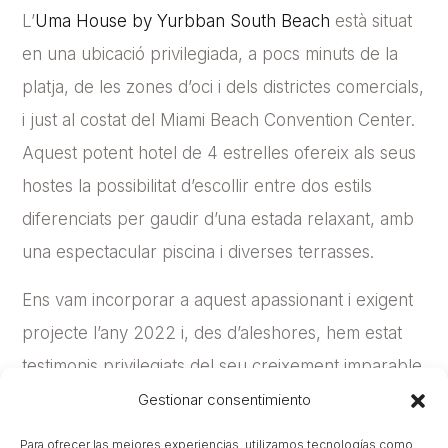
L’
Uma House by Yurbban South Beach
està situat
en una ubicació privilegiada, a pocs minuts de la
platja, de les zones d’oci i dels districtes comercials,
i just al costat del Miami Beach Convention Center.
Aquest potent hotel de 4 estrelles ofereix als seus
hostes la possibilitat d’escollir entre dos estils
diferenciats per gaudir d’una estada relaxant, amb
una espectacular piscina i diverses terrasses.
Ens vam incorporar a aquest apassionant i exigent
projecte l’any 2022 i, des d’aleshores, hem estat
testimonis privilegiats del seu creixement imparable
tant en vendes com en estructura, passant de les
Gestionar consentimiento
seves 69 habitacions inicials a 136 després d’afegir
Para ofrecer las mejores experiencias, utilizamos tecnologías como