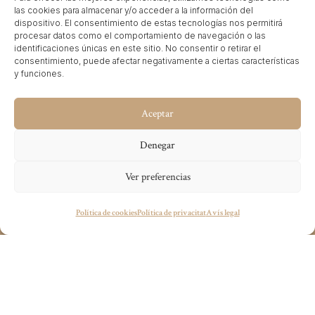
las cookies para almacenar y/o acceder a la información del
un segon edifici.
dispositivo. El consentimiento de estas tecnologías nos permitirá
procesar datos como el comportamiento de navegación o las
identificaciones únicas en este sitio. No consentir o retirar el
consentimiento, puede afectar negativamente a ciertas características
y funciones.
Aceptar
Denegar
Ver preferencias
Tens algun projecte en ment?
Política de cookies
Política de privacitat
Avís legal
wecandoit@thenetrevenue.com
Visita la web oficial