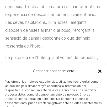
connexió directa amb la natura i el mar, oferint una
experiència de descans en un enclavament únic.
Les seves habitacions, lluminoses i elegants,
disposen de vistes al mar o al bosc, reforçant la
sensació de calma i desconnexió que defineix
l’essència de l’hotel.
La proposta de l’hotel gira al voltant del benestar,
la gastronomia i el servei personalitzat, amb
Gestionar consentimiento
instal·lacions que inclouen spa, piscina exterior,
accés directe a la platja i una oferta gastronòmica
Para ofrecer las mejores experiencias, utilizamos tecnologías como
las cookies para almacenar y/o acceder a la información del
basada en producte local i de temporada. A més,
dispositivo. El consentimiento de estas tecnologías nos permitirá
procesar datos como el comportamiento de navegación o las
disposa d’activitats esportives i espais per a
identificaciones únicas en este sitio. No consentir o retirar el
consentimiento, puede afectar negativamente a ciertas características
esdeveniments, tot orientat a una experiència