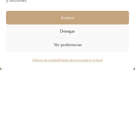
y funciones.
premium completa. L’
Hotel Santa Marta
es
posiciona així com una destinació ideal per a
Aceptar
aquells que busquen confort, exclusivitat i contacte
Denegar
amb l’entorn natural, en un format de luxe relaxat i
Ver preferencias
molt enfocat al detall.
Tens algun projecte en ment?
Política de cookies
Política de privacitat
Avís legal
wecandoit@thenetrevenue.com