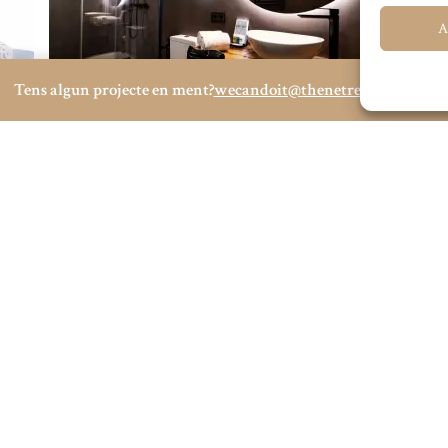
A
Tens algun projecte en ment?
wecandoit@thenetrevenue.com
Visitez le site web officiel