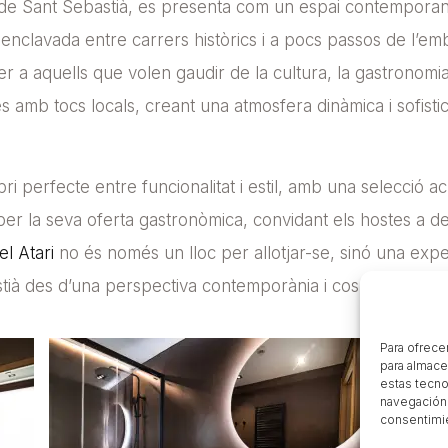
lla de Sant Sebastià, es presenta com un espai contempora
a, enclavada entre carrers històrics i a pocs passos de l’em
a aquells que volen gaudir de la cultura, la gastronomia i 
 amb tocs locals, creant una atmosfera dinàmica i sofistic
ri perfecte entre funcionalitat i estil, amb una selecció a
 per la seva oferta gastronòmica, convidant els hostes a d
el Atari
no és només un lloc per allotjar-se, sinó una exper
astià des d’una perspectiva contemporània i cosmopolita.
Para ofrece
para almace
estas tecno
navegación o
consentimie