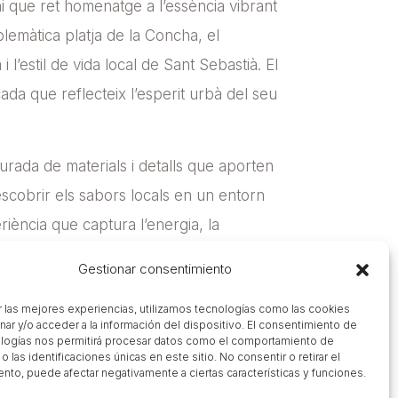
ni que ret homenatge a l’essència vibrant
blemàtica platja de la Concha, el
l’estil de vida local de Sant Sebastià. El
ada que reflecteix l’esperit urbà del seu
curada de materials i detalls que aporten
escobrir els sabors locals en un entorn
iència que captura l’energia, la
Gestionar consentimiento
r las mejores experiencias, utilizamos tecnologías como las cookies
nar y/o acceder a la información del dispositivo. El consentimiento de
logías nos permitirá procesar datos como el comportamiento de
 las identificaciones únicas en este sitio. No consentir o retirar el
nto, puede afectar negativamente a ciertas características y funciones.