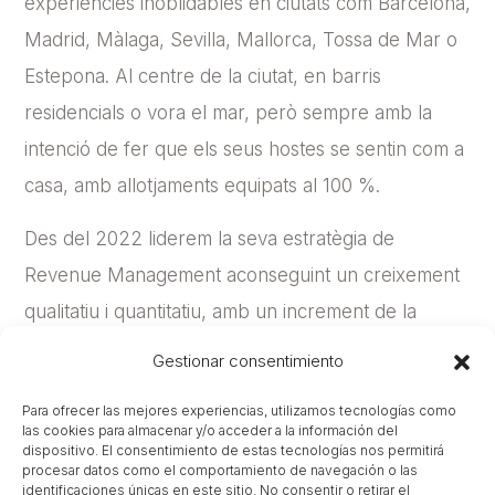
experiències inoblidables en ciutats com Barcelona,
Madrid, Màlaga, Sevilla, Mallorca, Tossa de Mar o
Estepona. Al centre de la ciutat, en barris
residencials o vora el mar, però sempre amb la
intenció de fer que els seus hostes se sentin com a
casa, amb allotjaments equipats al 100 %.
Des del 2022 liderem la seva estratègia de
Revenue Management aconseguint un creixement
qualitatiu i quantitatiu, amb un increment de la
rendibilitat de doble dígit. El secret? Comunicació
Gestionar consentimiento
fluida i confiança per construir conjuntament un
Para ofrecer las mejores experiencias, utilizamos tecnologías como
veritable treball en equip.
las cookies para almacenar y/o acceder a la información del
dispositivo. El consentimiento de estas tecnologías nos permitirá
procesar datos como el comportamiento de navegación o las
identificaciones únicas en este sitio. No consentir o retirar el