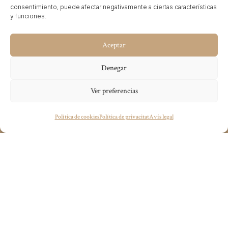
consentimiento, puede afectar negativamente a ciertas características
y funciones.
Aceptar
Denegar
Ver preferencias
Tens algun projecte en ment?
Política de cookies
Política de privacitat
Avís legal
wecandoit@thenetrevenue.com
Visita la web oficial